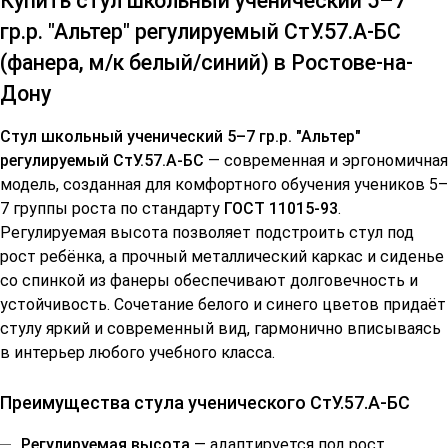
Купить стул школьный ученический 5–7
гр.р. "Альтер" регулируемый СтУ.57.А-БС
(фанера, м/к белый/синий) в Ростове-на-
Дону
Стул школьный ученический 5–7 гр.р. "Альтер"
регулируемый СтУ.57.А-БС
— современная и эргономичная
модель, созданная для комфортного обучения учеников 5–
7 группы роста по стандарту
ГОСТ 11015-93
.
Регулируемая высота позволяет подстроить стул под
рост ребёнка, а прочный металлический каркас и сиденье
со спинкой из фанеры обеспечивают долговечность и
устойчивость. Сочетание белого и синего цветов придаёт
стулу яркий и современный вид, гармонично вписываясь
в интерьер любого учебного класса.
Преимущества стула ученического СтУ.57.А-БС
Регулируемая высота
— адаптируется под рост