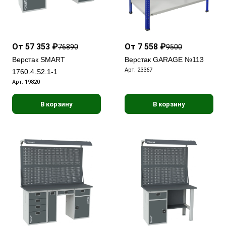
От 57 353 ₽
От 7 558 ₽
76890
9500
Верстак SMART
Верстак GARAGE №113
Арт.
23367
1760.4.S2.1-1
Арт.
19820
В корзину
В корзину