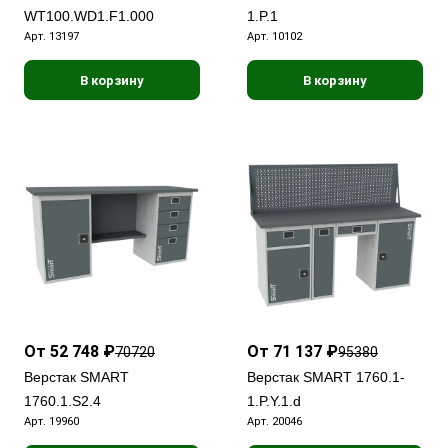
WT100.WD1.F1.000
1.P.1
Арт.
13197
Арт.
10102
В корзину
В корзину
От 52 748 ₽
От 71 137 ₽
70720
95380
Верстак SMART
Верстак SMART 1760.1-
1760.1.S2.4
1.P.Y.1.d
Арт.
19960
Арт.
20046