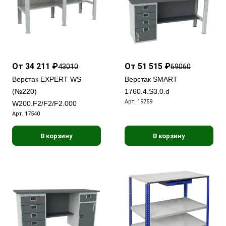
От 34 211 ₽
От 51 515 ₽
43010
69060
Верстак EXPERT WS
Верстак SMART
(№220)
1760.4.S3.0.d
Арт.
19759
W200.F2/F2/F2.000
Арт.
17540
В корзину
В корзину