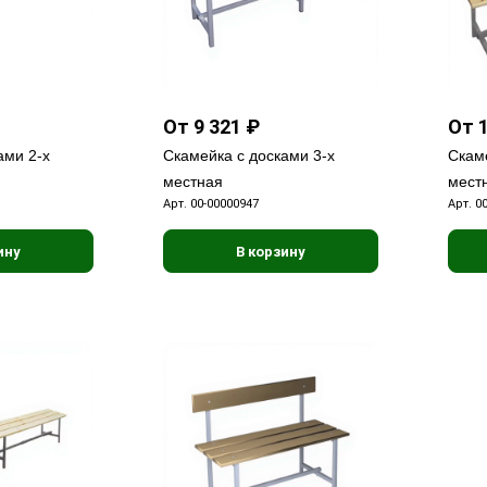
От 9 321 ₽
От 1
ами 2-х
Скамейка с досками 3-х
Скаме
местная
мест
Арт.
00-00000947
Арт.
0
ину
В корзину