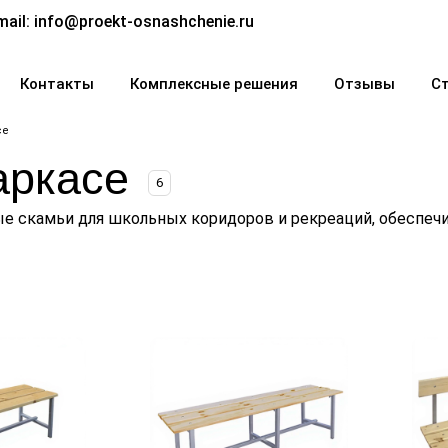
mail:
info@proekt-osnashchenie.ru
Контакты
Комплексные решения
Отзывы
С
се
аркасе
6
ые скамьи для школьных коридоров и рекреаций, обеспеч