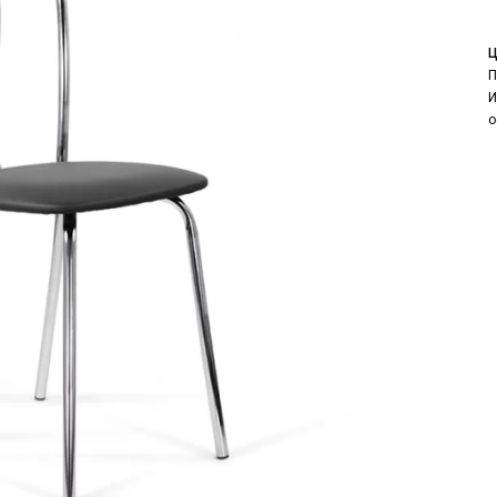
Ц
П
И
о