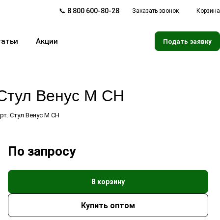
📞 8 800 600-80-28
Заказать звонок
Корзина
татьи
Акции
Подать заявку
Стул Венус М СН
рт.
Стул Венус М СН
По зап
р
осу
В корзину