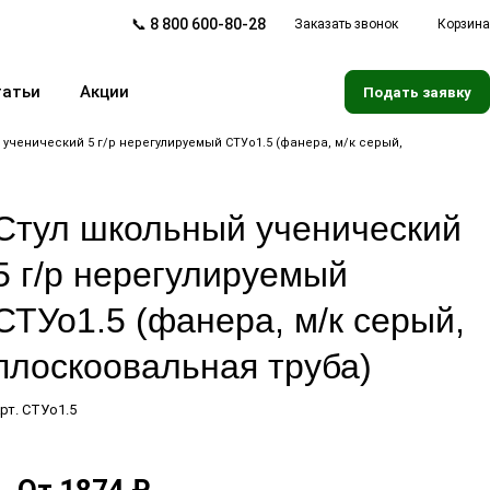
📞 8 800 600-80-28
Заказать звонок
Корзина
татьи
Акции
Подать заявку
 ученический 5 г/р нерегулируемый СТУо1.5 (фанера, м/к серый,
Стул школьный ученический
5 г/р нерегулируемый
СТУо1.5 (фанера, м/к серый,
плоскоовальная труба)
рт.
СТУо1.5