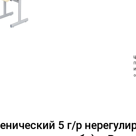
Ц
П
И
о
енический 5 г/р нерегул