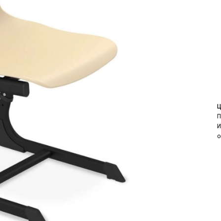
Ц
П
И
о