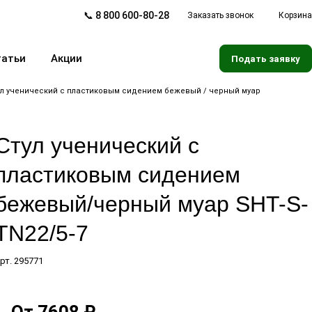
📞 8 800 600-80-28
Заказать звонок
Корзина
татьи
Акции
Подать заявку
ул ученический с пластиковым сидением бежевый / черный муар
Стул ученический с
пластиковым сидением
бежевый/черный муар SHT-S-
TN22/5-7
рт.
295771